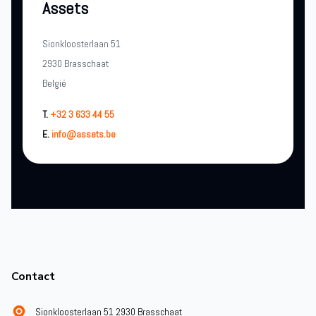
Assets
Sionkloosterlaan 51
2930 Brasschaat
België
T.
+32 3 633 44 55
E.
info@assets.be
Footer
Contact
Sionkloosterlaan 51 2930 Brasschaat