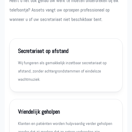
Heeft u het ook gehad uw werk te moeten onderbreken bij elk
telefoontje? Assets vangt uw oproepen professioneel op
wanneer u of uw secretariaat niet beschikbaar bent.
Secretariaat op afstand
Wij fungeren als gemakkelijk inzetbaar secretariaat op
afstand, zonder achtergrondstemmen of eindeloze
wachtmuziek.
Vriendelijk geholpen
Klanten en patiënten worden hulpvaardig verder geholpen
zonder dat zij merken dat ze extern verbonden zijn.