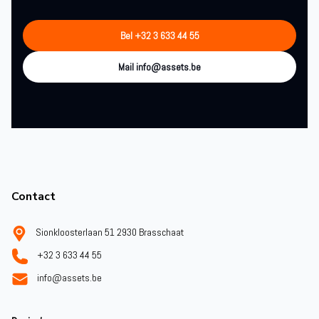
Bel +32 3 633 44 55
Mail info@assets.be
Footer
Contact
Sionkloosterlaan 51 2930 Brasschaat
+32 3 633 44 55
info@assets.be