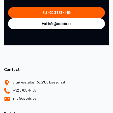
Bel +32 3 633 44 55
Mail info@assets.be
Footer
Contact
Sionkloosterlaan 51 2930 Brasschaat
+32 3 633 44 55
info@assets.be