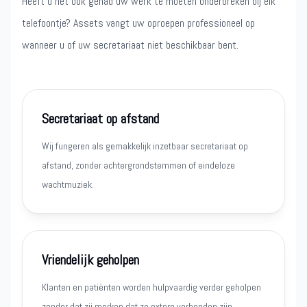
Heeft u het ook gehad uw werk te moeten onderbreken bij elk
telefoontje? Assets vangt uw oproepen professioneel op
wanneer u of uw secretariaat niet beschikbaar bent.
Secretariaat op afstand
Wij fungeren als gemakkelijk inzetbaar secretariaat op
afstand, zonder achtergrondstemmen of eindeloze
wachtmuziek.
Vriendelijk geholpen
Klanten en patiënten worden hulpvaardig verder geholpen
zonder dat zij merken dat ze extern verbonden zijn.