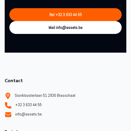
Bel +32 3 633 44 55
Mail info@assets.be
Footer
Contact
Sionkloosterlaan 51 2930 Brasschaat
+32 3 633 44 55
info@assets.be