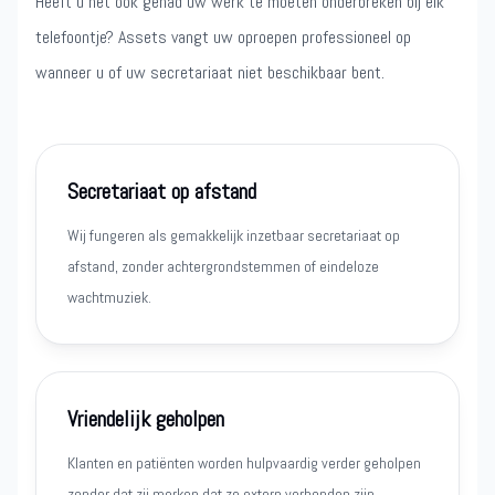
Heeft u het ook gehad uw werk te moeten onderbreken bij elk
telefoontje? Assets vangt uw oproepen professioneel op
wanneer u of uw secretariaat niet beschikbaar bent.
Secretariaat op afstand
Wij fungeren als gemakkelijk inzetbaar secretariaat op
afstand, zonder achtergrondstemmen of eindeloze
wachtmuziek.
Vriendelijk geholpen
Klanten en patiënten worden hulpvaardig verder geholpen
zonder dat zij merken dat ze extern verbonden zijn.