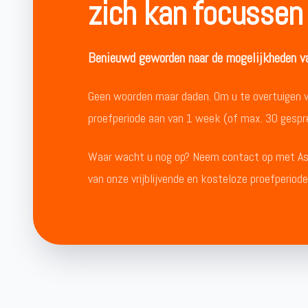
zich kan focussen
Benieuwd geworden naar de mogelijkheden va
Geen woorden maar daden. Om u te overtuigen van
proefperiode aan van 1 week (of max. 30 gespr
Waar wacht u nog op? Neem contact op met Ass
van onze vrijblijvende en kosteloze proefperiod