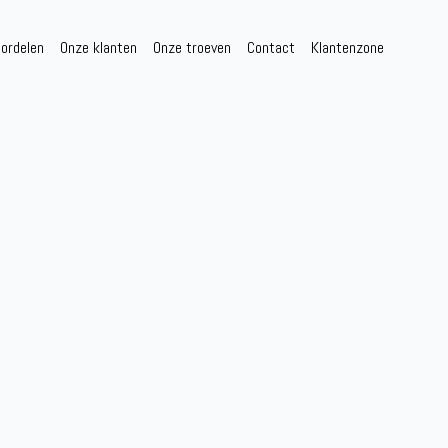
ordelen
Onze klanten
Onze troeven
Contact
Klantenzone