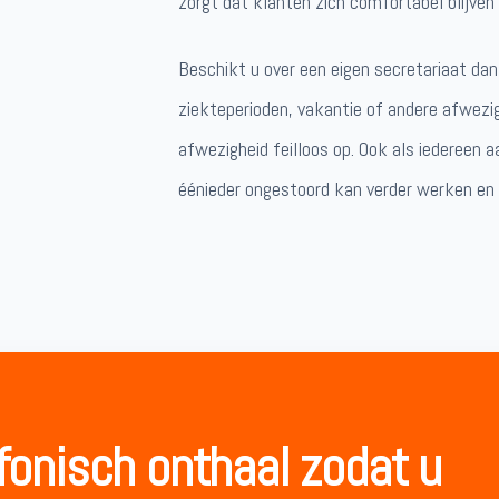
zorgt dat klanten zich comfortabel blijven 
Beschikt u over een eigen secretariaat da
ziekteperioden, vakantie of andere afwez
afwezigheid feilloos op. Ook als iedereen 
éénieder ongestoord kan verder werken en 
fonisch onthaal zodat u